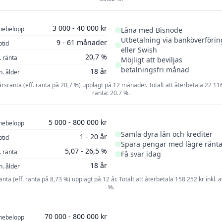
3 000 - 40 000 kr
nebelopp
Låna med Bisnode
Utbetalning via banköverförin
9 - 61 månader
ptid
eller Swish
20,7 %
. ränta
Möjligt att beviljas
betalningsfri månad
18 år
n. ålder
 årsränta (eff. ränta på 20,7 %) upplagt på 12 månader. Totalt att återbetala 22 116 
ränta: 20.7 %.
5 000 - 800 000 kr
nebelopp
Samla dyra lån och krediter
1 - 20 år
ptid
Spara pengar med lägre ränt
5,07 - 26,5 %
. ränta
Få svar idag
18 år
n. ålder
ränta (eff. ränta på 8,73 %) upplagt på 12 år. Totalt att återbetala 158 252 kr inkl. a
%.
70 000 - 800 000 kr
nebelopp