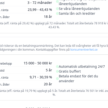
3 - 72 månader
ptid
800 000 kr
3 månader
låneerbjudanden
Se våra låneerbjudanden
23,99 - 43,43 %
. ränta
Samla lån och krediter
18 år
n. ålder
änta (eff. ränta på 29,42 %) upplagt på 72 månader. Totalt att återbetala 78 918 kr in
43.43 %.
 tid riskerar du en betalningsanmärkning. Det kan leda till svårigheter att få hyr
drådgivningen i din kommun. Kontaktuppgifter finns på
konsumentverket.se
15 000 - 50 000 kr
nebelopp
Automatisk utbetalning 24/7
5 år
ptid
Gratis buffert
Betala endast för det du
9,71 - 30,59 %
. ränta
använder
20 år
n. ålder
ränta (eff. ränta på 19,79 %) upplagt på 5 år. Totalt att återbetala 76 501 kr inkl. a
%.