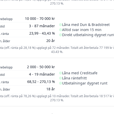
270.13 %.
10 000 - 70 000 kr
nebelopp
Låna med Dun & Bradstreet
3 - 87 månader
ptid
Alltid svar inom 15 min
23,99 - 43,43 %
. ränta
Direkt utbetalning dygnet run
20 år
n. ålder
änta (eff. ränta på 28,18 %) upplagt på 72 månader. Totalt att återbetala 77 199 kr in
43.43 %.
2 000 - 50 000 kr
nebelopp
Låna med Creditsafe
4 - 19 månader
ptid
Låna räntefritt
68,52 - 270,13 %
. ränta
Utbetalningar dygnet runt
18 år
n. ålder
änta (eff. ränta på 78,26 %) upplagt på 10 månader. Totalt att återbetala 18 517 kr in
270.13 %.