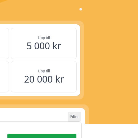
Upp till
5 000 kr
Upp till
20 000 kr
Filter
1 år
Rensa filtret