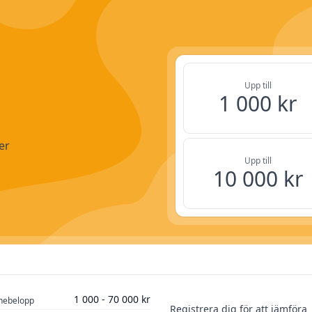
Upp till
1 000 kr
er
Upp till
10 000 kr
25 000 kr
Löptid
1 000 - 70 000 kr
nebelopp
Registrera dig för att jämföra