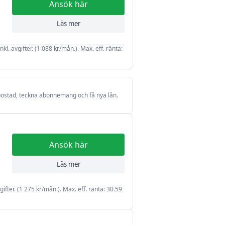
Ansök här
20 år
Läs mer
kl. avgifter. (1 088 kr/mån.). Max. eff. ränta:
a bostad, teckna abonnemang och få nya lån.
Ansök här
Läs mer
vgifter. (1 275 kr/mån.). Max. eff. ränta: 30.59