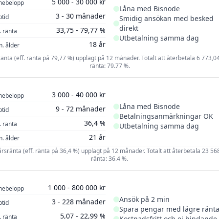
5 000 - 30 000 kr
nebelopp
Låna med Bisnode
3 - 30 månader
ptid
Smidig ansökan med besked
direkt
33,75 - 79,77 %
. ränta
Utbetalning samma dag
18 år
n. ålder
ränta (eff. ränta på 79,77 %) upplagt på 12 månader. Totalt att återbetala 6 773,04 k
ränta: 79.77 %.
3 000 - 40 000 kr
nebelopp
Låna med Bisnode
9 - 72 månader
ptid
Betalningsanmärkningar OK
36,4 %
. ränta
Utbetalning samma dag
21 år
n. ålder
 årsränta (eff. ränta på 36,4 %) upplagt på 12 månader. Totalt att återbetala 23 568 
ränta: 36.4 %.
1 000 - 800 000 kr
nebelopp
Ansök på 2 min
3 - 228 månader
ptid
Spara pengar med lägre ränt
5,07 - 22,99 %
. ränta
Kostnadsfritt och ej bindande