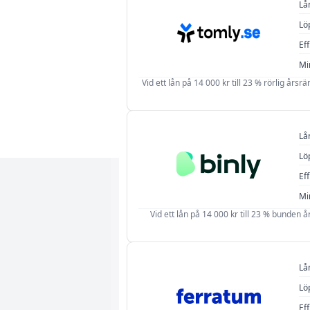
Lå
Lö
Eff
Mi
Vid ett lån på 14 000 kr till 23 % rörlig årsr
Lå
Lö
Eff
Mi
Vid ett lån på 14 000 kr till 23 % bunden å
Lå
Lö
Eff