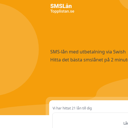
SMS-lån med utbetalning via Swish
Hitta det bästa smslånet på 2 minut
Vi har hittat 21 lån till dig
Lånebelopp
Lå