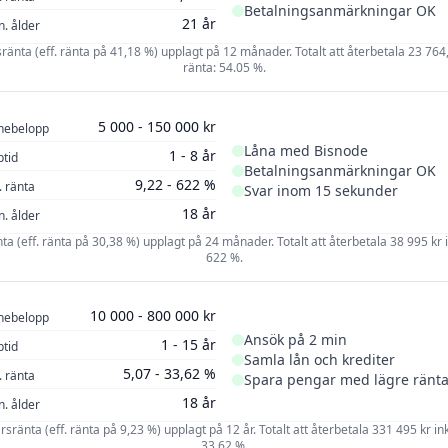
Betalningsanmärkningar OK
21 år
n. ålder
rsränta (eff. ränta på 41,18 %) upplagt på 12 månader. Totalt att återbetala 23 764,6
ränta: 54.05 %.
5 000 - 150 000 kr
nebelopp
Låna med Bisnode
1 - 8 år
ptid
Betalningsanmärkningar OK
9,22 - 622 %
. ränta
Svar inom 15 sekunder
18 år
n. ålder
änta (eff. ränta på 30,38 %) upplagt på 24 månader. Totalt att återbetala 38 995 kr in
622 %.
10 000 - 800 000 kr
nebelopp
Ansök på 2 min
1 - 15 år
ptid
Samla lån och krediter
5,07 - 33,62 %
. ränta
Spara pengar med lägre ränt
18 år
n. ålder
årsränta (eff. ränta på 9,23 %) upplagt på 12 år. Totalt att återbetala 331 495 kr ink
33.62 %.