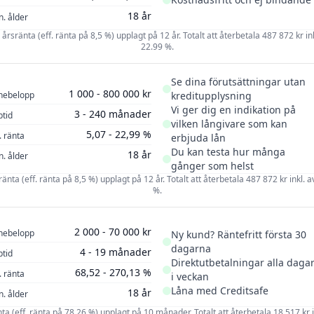
18 år
n. ålder
årsränta (eff. ränta på 8,5 %) upplagt på 12 år. Totalt att återbetala 487 872 kr ink
22.99 %.
Se dina förutsättningar utan
1 000 - 800 000 kr
nebelopp
kreditupplysning
Vi ger dig en indikation på
3 - 240 månader
ptid
vilken långivare som kan
5,07 - 22,99 %
. ränta
erbjuda lån
Du kan testa hur många
18 år
n. ålder
gånger som helst
sränta (eff. ränta på 8,5 %) upplagt på 12 år. Totalt att återbetala 487 872 kr inkl. a
%.
2 000 - 70 000 kr
nebelopp
Ny kund? Räntefritt första 30
dagarna
4 - 19 månader
ptid
Direktutbetalningar alla daga
68,52 - 270,13 %
. ränta
i veckan
Låna med Creditsafe
18 år
n. ålder
änta (eff. ränta på 78,26 %) upplagt på 10 månader. Totalt att återbetala 18 517 kr in