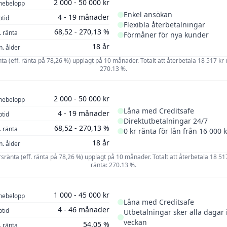
2 000 - 50 000 kr
nebelopp
Enkel ansökan
4 - 19 månader
ptid
Flexibla återbetalningar
68,52 - 270,13 %
. ränta
Förmåner för nya kunder
18 år
n. ålder
änta (eff. ränta på 78,26 %) upplagt på 10 månader. Totalt att återbetala 18 517 kr in
270.13 %.
2 000 - 50 000 kr
nebelopp
Låna med Creditsafe
4 - 19 månader
ptid
Direktutbetalningar 24/7
68,52 - 270,13 %
. ränta
0 kr ränta för lån från 16 000 k
18 år
n. ålder
rsränta (eff. ränta på 78,26 %) upplagt på 10 månader. Totalt att återbetala 18 517 k
ränta: 270.13 %.
1 000 - 45 000 kr
nebelopp
Låna med Creditsafe
4 - 46 månader
ptid
Utbetalningar sker alla dagar 
veckan
54,05 %
. ränta