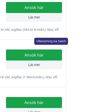
Ansök här
Läs mer
r inkl. avgifter. (564,42 kr/mån.). Max. eff.
Utbetalning via Swish
Ansök här
Läs mer
kr inkl. avgifter. (1 964 kr/mån.). Max. eff.
Ansök här
a