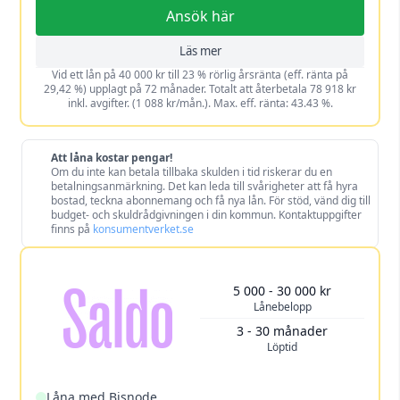
Ansök här
Läs mer
Vid ett lån på 40 000 kr till 23 % rörlig årsränta (eff. ränta på
29,42 %) upplagt på 72 månader. Totalt att återbetala 78 918 kr
inkl. avgifter. (1 088 kr/mån.). Max. eff. ränta: 43.43 %.
Att låna kostar pengar!
Om du inte kan betala tillbaka skulden i tid riskerar du en
betalningsanmärkning. Det kan leda till svårigheter att få hyra
bostad, teckna abonnemang och få nya lån. För stöd, vänd dig till
budget- och skuldrådgivningen i din kommun. Kontaktuppgifter
finns på
konsumentverket.se
5 000 - 30 000 kr
Lånebelopp
3 - 30 månader
Löptid
Låna med Bisnode