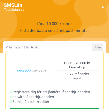
Låna 10 000 kronor
Hitta det bästa smslånet på 2 minuter
Vi har hittat 18 lån till dig
Filter
Lånebelopp
10 000 kr
1 000 - 70 000 kr
Lånebelopp
1 000 kr
800 000 kr
Löptid
1 år
3 - 72 månader
Löptid
3 månader
20 år
Rensa filtret
Registrera dig för att jämföra låneerbjudanden
Se våra låneerbjudanden
Samla lån och krediter