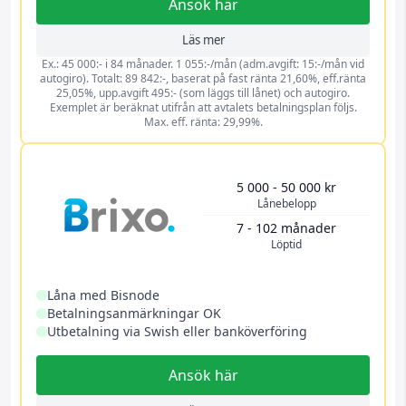
Ansök här
Läs mer
Ex.: 45 000:- i 84 månader. 1 055:-/mån (adm.avgift: 15:-/mån vid
autogiro). Totalt: 89 842:-, baserat på fast ränta 21,60%, eff.ränta
25,05%, upp.avgift 495:- (som läggs till lånet) och autogiro.
Exemplet är beräknat utifrån att avtalets betalningsplan följs.
Max. eff. ränta: 29,99%.
5 000 - 50 000 kr
Lånebelopp
7 - 102 månader
Löptid
Låna med Bisnode
Betalningsanmärkningar OK
Utbetalning via Swish eller banköverföring
Ansök här