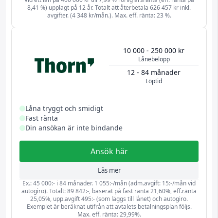
8,41 %) upplagt på 12 år. Totalt att återbetala 626 457 kr inkl.
avgifter. (4 348 kr/mån.). Max. eff. ränta: 23 %.
10 000 - 250 000 kr
Lånebelopp
12 - 84 månader
Löptid
Låna tryggt och smidigt
Fast ränta
Din ansökan är inte bindande
Ansök här
Läs mer
Ex.: 45 000:- i 84 månader. 1 055:-/mån (adm.avgift: 15:-/mån vid
autogiro). Totalt: 89 842:-, baserat på fast ränta 21,60%, eff.ränta
25,05%, upp.avgift 495:- (som läggs till lånet) och autogiro.
Exemplet är beräknat utifrån att avtalets betalningsplan följs.
Max. eff. ränta: 29,99%.