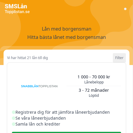
Lån med borgensman
Hitta bästa lånet med borgensman
Vi har hittat 21 lån till dig
Filter
Lånebelopp
25 000 kr
1 000 - 70 000 kr
Lånebelopp
1 000 kr
800 000 kr
Löptid
1 år
3 - 72 månader
Löptid
3 månader
20 år
Rensa filtret
Registrera dig för att jämföra låneerbjudanden
Se våra låneerbjudanden
Samla lån och krediter