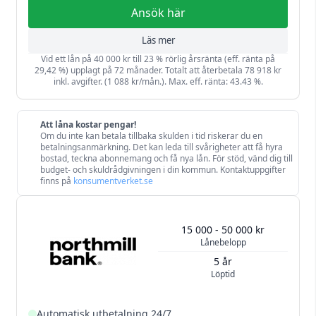
Ansök här
Läs mer
Vid ett lån på 40 000 kr till 23 % rörlig årsränta (eff. ränta på
29,42 %) upplagt på 72 månader. Totalt att återbetala 78 918 kr
inkl. avgifter. (1 088 kr/mån.). Max. eff. ränta: 43.43 %.
Att låna kostar pengar!
Om du inte kan betala tillbaka skulden i tid riskerar du en
betalningsanmärkning. Det kan leda till svårigheter att få hyra
bostad, teckna abonnemang och få nya lån. För stöd, vänd dig till
budget- och skuldrådgivningen i din kommun. Kontaktuppgifter
finns på
konsumentverket.se
15 000 - 50 000 kr
Lånebelopp
5 år
Löptid
Automatisk utbetalning 24/7