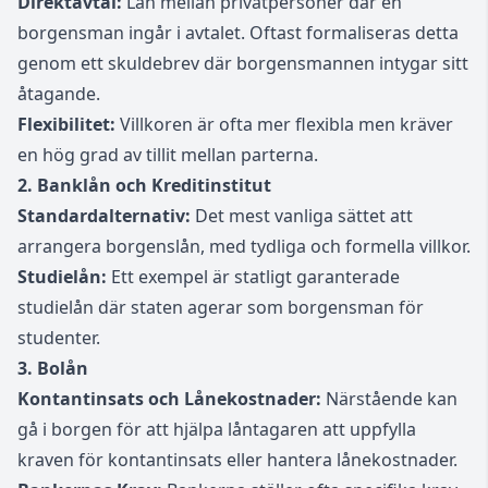
Direktavtal:
Lån mellan privatpersoner där en
borgensman ingår i avtalet. Oftast formaliseras detta
genom ett skuldebrev där borgensmannen intygar sitt
åtagande.
Flexibilitet:
Villkoren är ofta mer flexibla men kräver
en hög grad av tillit mellan parterna.
2. Banklån och Kreditinstitut
Standardalternativ:
Det mest vanliga sättet att
arrangera borgenslån, med tydliga och formella villkor.
Studielån:
Ett exempel är statligt garanterade
studielån där staten agerar som borgensman för
studenter.
3. Bolån
Kontantinsats och Lånekostnader:
Närstående kan
gå i borgen för att hjälpa låntagaren att uppfylla
kraven för kontantinsats eller hantera lånekostnader.