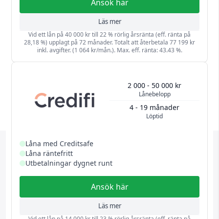
Ansök här
Läs mer
Vid ett lån på 40 000 kr till 22 % rörlig årsränta (eff. ränta på
28,18 %) upplagt på 72 månader. Totalt att återbetala 77 199 kr
inkl. avgifter. (1 064 kr/mån.). Max. eff. ränta: 43.43 %.
2 000 - 50 000 kr
Lånebelopp
4 - 19 månader
Löptid
Låna med Creditsafe
Låna räntefritt
Utbetalningar dygnet runt
Ansök här
Läs mer
Vid ett lån på 14 000 kr till 23 % rörlig årsränta (eff. ränta på