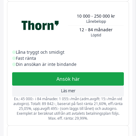
10 000 - 250 000 kr
Lånebelopp
12 - 84 månader
Löptid
Låna tryggt och smidigt
Fast ränta
Din ansökan är inte bindande
Ansök här
Läs mer
Ex.: 45 000:- i 84 månader. 1 055:-/mån (adm.avgift: 15:-/mån vid
autogiro). Totalt: 89 842:-, baserat på fast ränta 21,60%, eff.ränta
25,05%, upp.avgift 495:- (som läggs till lånet) och autogiro.
Exemplet är beräknat utifrån att avtalets betalningsplan följs.
Max. eff. ränta: 29,99%.