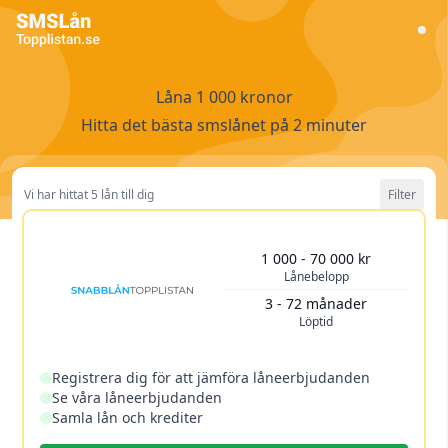
Låna 1 000 kronor
Hitta det bästa smslånet på 2 minuter
Vi har hittat 5 lån till dig
Filter
Lånebelopp
1 000 kr
1 000 - 70 000 kr
Lånebelopp
1 000 kr
800 000 kr
Löptid
1 år
3 - 72 månader
Löptid
3 månader
20 år
Rensa filtret
Registrera dig för att jämföra låneerbjudanden
Se våra låneerbjudanden
Samla lån och krediter