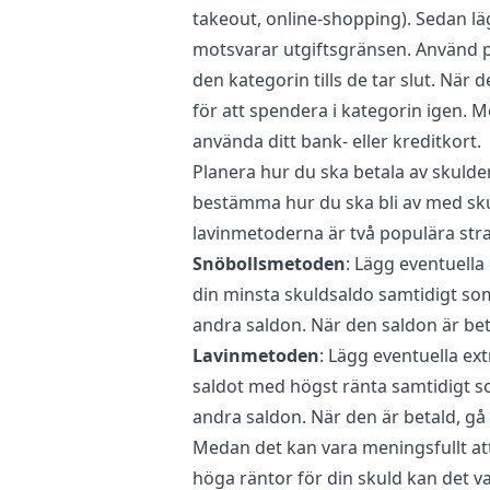
takeout, online-shopping). Sedan lä
motsvarar utgiftsgränsen. Använd pe
den kategorin tills de tar slut. När 
för att spendera i kategorin igen. 
använda ditt bank- eller kreditkort.
Planera hur du ska betala av skulde
bestämma hur du ska bli av med skuld
lavinmetoderna är två populära strat
Snöbollsmetoden
: Lägg eventuell
din minsta skuldsaldo samtidigt so
andra saldon. När den saldon är beta
Lavinmetoden
: Lägg eventuella e
saldot med högst ränta samtidigt s
andra saldon. När den är betald, gå 
Medan det kan vara meningsfullt att
höga räntor för din skuld kan det 