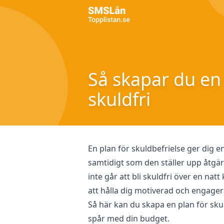
Så skapar du en p
skuldfri
En plan för skuldbefrielse ger dig 
samtidigt som den ställer upp åtgä
inte går att bli skuldfri över en nat
att hålla dig motiverad och engager
Så här kan du skapa en plan för sku
spår med din budget.