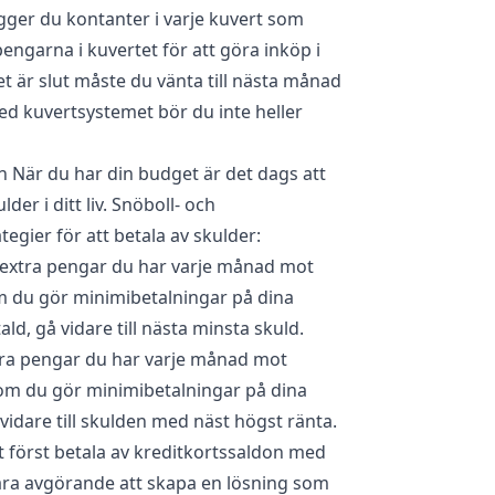
gger du kontanter i varje kuvert som
ngarna i kuvertet för att göra inköp i
det är slut måste du vänta till nästa månad
Med kuvertsystemet bör du inte heller
n När du har din budget är det dags att
er i ditt liv. Snöboll- och
egier för att betala av skulder:
a extra pengar du har varje månad mot
m du gör minimibetalningar på dina
ld, gå vidare till nästa minsta skuld.
xtra pengar du har varje månad mot
om du gör minimibetalningar på dina
vidare till skulden med näst högst ränta.
 först betala av kreditkortssaldon med
vara avgörande att skapa en lösning som