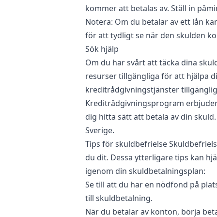
kommer att betalas av. Ställ in påmin
Notera: Om du betalar av ett lån k
för att tydligt se när den skulden k
Sök hjälp
Om du har svårt att täcka dina skul
resurser tillgängliga för att hjälpa d
kreditrådgivningstjänster tillgänglig
Kreditrådgivningsprogram erbjuder u
dig hitta sätt att betala av din skul
Sverige.
Tips för skuldbefrielse Skuldbefrie
du dit. Dessa ytterligare tips kan hj
igenom din skuldbetalningsplan:
Se till att du har en nödfond på pla
till skuldbetalning.
När du betalar av konton, börja bet