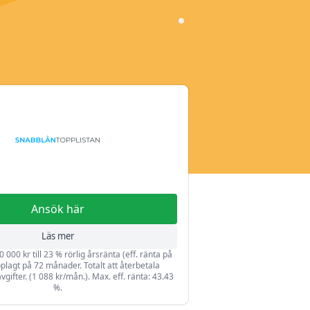
Ansök här
Läs mer
0 000 kr till 23 % rörlig årsränta (eff. ränta på
plagt på 72 månader. Totalt att återbetala
avgifter. (1 088 kr/mån.). Max. eff. ränta: 43.43
%.