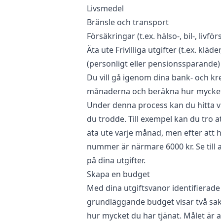
Livsmedel
Bränsle och transport
Försäkringar (t.ex. hälso-, bil-, livfö
Äta ute Frivilliga utgifter (t.ex. kl
(personligt eller pensionssparande)
Du vill gå igenom dina bank- och kr
månaderna och beräkna hur mycket d
Under denna process kan du hitta v
du trodde. Till exempel kan du tro a
äta ute varje månad, men efter att h
nummer är närmare 6000 kr. Se till at
på dina utgifter.
Skapa en budget
Med dina utgiftsvanor identifierade
grundläggande budget visar två sak
hur mycket du har tjänat. Målet är