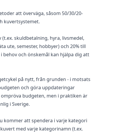
metoder att överväga, såsom 50/30/20-
h kuvertsystemet.
 (t.ex. skuldbetalning, hyra, livsmedel,
 äta ute, semester, hobbyer) och 20% till
r i behov och önskemål kan hjälpa dig att
tcykel på nytt, från grunden - i motsats
 budgeten och göra uppdateringar
gt ompröva budgeten, men i praktiken är
lig i Sverige.
du kommer att spendera i varje kategori
kuvert med varje kategorinamn (t.ex.