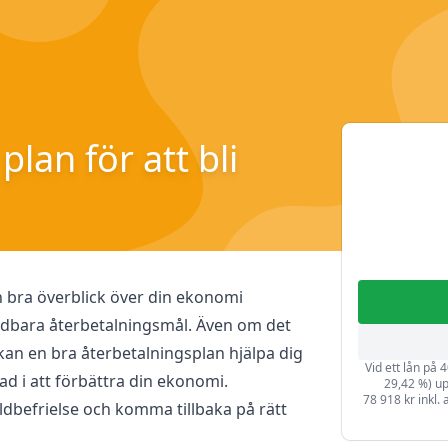
lan för att bli
en bra överblick över din ekonomi
rdbara återbetalningsmål. Även om det
t kan en bra återbetalningsplan hjälpa dig
Vid ett lån på 4
ad i att förbättra din ekonomi.
29,42 %) up
78 918 kr inkl. 
ldbefrielse och komma tillbaka på rätt