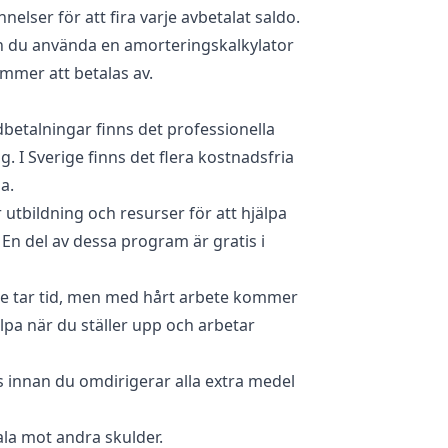
nelser för att fira varje avbetalat saldo.
an du använda en amorteringskalkylator
ommer att betalas av.
dbetalningar finns det professionella
ig. I Sverige finns det flera kostnadsfria
a.
tbildning och resurser för att hjälpa
d. En del av dessa program är gratis i
lse tar tid, men med hårt arbete kommer
älpa när du ställer upp och arbetar
ts innan du omdirigerar alla extra medel
ala mot andra skulder.